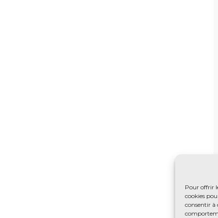
Pour offrir 
cookies pour
consentir à 
comportement