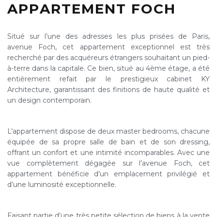
A
P
P
A
R
T
E
M
E
N
T
F
O
C
H
Situé sur l’une des adresses les plus prisées de Paris,
avenue Foch, cet appartement exceptionnel est très
recherché par des acquéreurs étrangers souhaitant un pied-
à-terre dans la capitale. Ce bien, situé au 4ème étage, a été
entièrement refait par le prestigieux cabinet KY
Architecture, garantissant des finitions de haute qualité et
un design contemporain.
L’appartement dispose de deux master bedrooms, chacune
équipée de sa propre salle de bain et de son dressing,
offrant un confort et une intimité incomparables. Avec une
vue complètement dégagée sur l’avenue Foch, cet
appartement bénéficie d’un emplacement privilégié et
d’une luminosité exceptionnelle.
Faisant partie d’une très petite sélection de biens à la vente